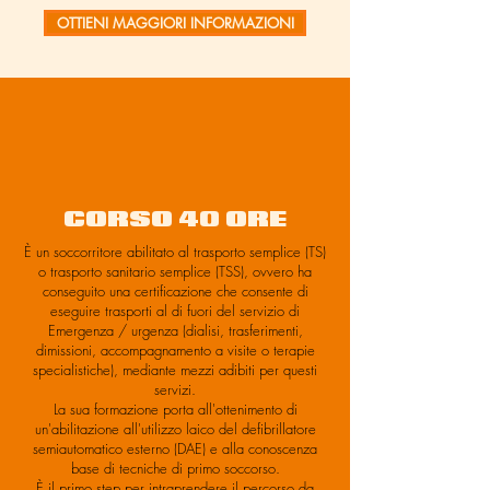
OTTIENI MAGGIORI INFORMAZIONI
CORSO 40 ORE
È un soccorritore abilitato al trasporto semplice (TS)
o trasporto sanitario semplice (TSS), ovvero ha
conseguito una certificazione che consente di
eseguire trasporti al di fuori del servizio di
Emergenza / urgenza (dialisi, trasferimenti,
dimissioni, accompagnamento a visite o terapie
specialistiche), mediante mezzi adibiti per questi
servizi.
La sua formazione porta all'ottenimento di
un'abilitazione all'utilizzo laico del defibrillatore
semiautomatico esterno (DAE) e alla conoscenza
base di tecniche di primo soccorso.
È il primo step per intraprendere il percorso da