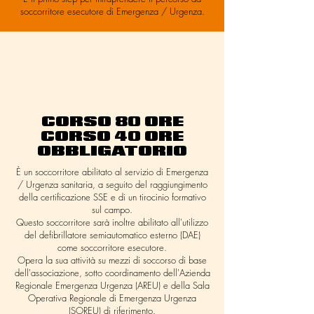
soccorritore esecutore di Emergenza / Urgenza.
CORSO 80 ORE
CORSO 40 ORE
OBBLIGATORIO
È un soccorritore abilitato al servizio di Emergenza
/ Urgenza sanitaria, a seguito del raggiungimento
della certificazione SSE e di un tirocinio formativo
sul campo.
Questo soccorritore sarà inoltre abilitato all'utilizzo
del defibrillatore semiautomatico esterno (DAE)
come soccorritore esecutore.
Opera la sua attività su mezzi di soccorso di base
dell'associazione, sotto coordinamento dell'Azienda
Regionale Emergenza Urgenza (AREU) e della Sala
Operativa Regionale di Emergenza Urgenza
(SOREU) di riferimento.