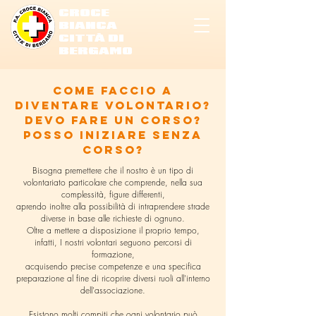
CROCE
BIANCA
CITTÀ DI
BERGAMO
come faccio a
diventare volontario?
DEVO FARE UN CORSO?
POSSO INIZIARE SENZA
CORSO?
Bisogna premettere che il nostro è un tipo di
volontariato particolare che comprende, nella sua
complessità, figure differenti,
aprendo inoltre alla possibilità di intraprendere strade
diverse in base alle richieste di ognuno.
Oltre a mettere a disposizione il proprio tempo,
infatti, I nostri volontari seguono percorsi di
formazione,
acquisendo precise competenze e una specifica
preparazione al fine di ricoprire diversi ruoli all'interno
dell'associazione.
Esistono molti compiti che ogni volontario può