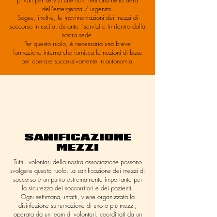
privati per servizi che non rientrano nella sfera
dell'emergenza / urgenza.
Segue, inoltre, le movimentazioni dei mezzi di
soccorso in uscita, durante I servizi e in rientro dalla
nostra sede.
Per questo ruolo, è necessaria una breve
formazione interna che fornisca le nozioni di base
per operare successivamente in autonomia.
SANIFICAZIONE
MEZZI
Tutti I volontari della nostra associazione possono
svolgere questo ruolo. La sanificazione dei mezzi di
soccorso è un punto estremamente importante per
la sicurezza dei soccorritori e dei pazienti.
Ogni settimana, infatti, viene organizzata la
disinfezione su turnazione di uno o più mezzi,
operata da un team di volontari, coordinati da un